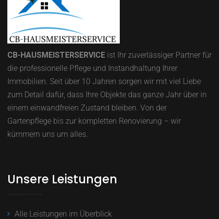
CB-HAUSMEISTERSERVICE
ist Ihr zuverlässiger Partner für
die professionelle Pflege und Instandhaltung Ihrer
Immobilien.
Seit über 10 Jahren sorgen wir mit viel Liebe
zum Detail dafür, dass Ihre Objekte das ganze Jahr über in
einem einwandfreien Zustand bleiben.
Von der
Gartenpflege bis zur kompletten Renovierung – wir
kümmern uns um alles.
Unsere Leistungen
Alle Leistungen im Überblick