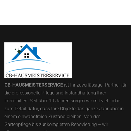
CB-HAUSMEISTERSERVICE
ist Ihr zuverlässiger Partner für
die professionelle Pflege und Instandhaltung Ihrer
Immobilien.
Seit über 10 Jahren sorgen wir mit viel Liebe
zum Detail dafür, dass Ihre Objekte das ganze Jahr über in
einem einwandfreien Zustand bleiben.
Von der
Gartenpflege bis zur kompletten Renovierung – wir