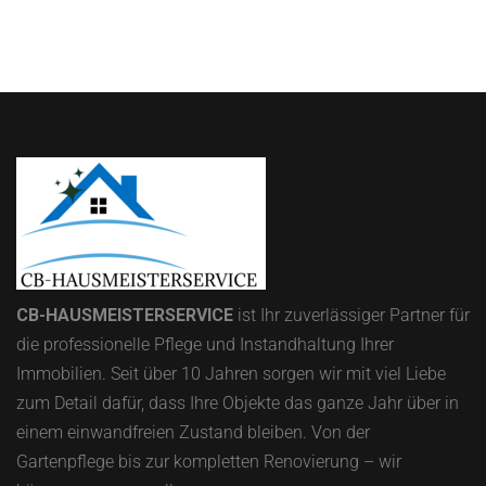
CB-HAUSMEISTERSERVICE
ist Ihr zuverlässiger Partner für
die professionelle Pflege und Instandhaltung Ihrer
Immobilien.
Seit über 10 Jahren sorgen wir mit viel Liebe
zum Detail dafür, dass Ihre Objekte das ganze Jahr über in
einem einwandfreien Zustand bleiben.
Von der
Gartenpflege bis zur kompletten Renovierung – wir